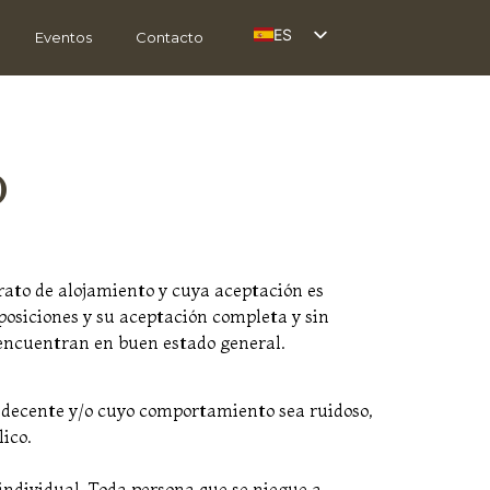
ES
Eventos
Contacto
FR
EN
IT
o
AR
DE
rato de alojamiento y cuya aceptación es
sposiciones y su aceptación completa y sin
e encuentran en buen estado general.
 indecente y/o cuyo comportamiento sea ruidoso,
lico.
individual. Toda persona que se niegue a