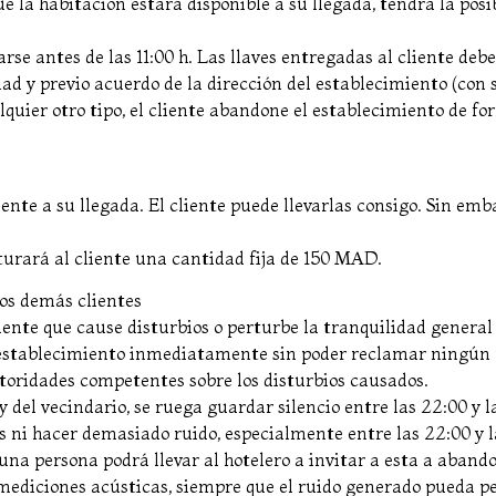
que la habitación estará disponible a su llegada, tendrá la pos
rse antes de las 11:00 h. Las llaves entregadas al cliente debe
dad y previo acuerdo de la dirección del establecimiento (con
lquier otro tipo, el cliente abandone el establecimiento de f
iente a su llegada. El cliente puede llevarlas consigo. Sin emb
cturará al cliente una cantidad fija de 150 MAD.
los demás clientes
cliente que cause disturbios o perturbe la tranquilidad general
 establecimiento inmediatamente sin poder reclamar ningún 
toridades competentes sobre los disturbios causados.
 del vecindario, se ruega guardar silencio entre las 22:00 y l
s ni hacer demasiado ruido, especialmente entre las 22:00 y l
na persona podrá llevar al hotelero a invitar a esta a aband
mediciones acústicas, siempre que el ruido generado pueda p