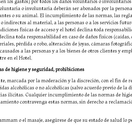
lsen los gastos) por todos los daños voluntarios o involuntario
luntaria o involuntaria deberán ser abonados por la persona 
ntes o su animal. El incumplimiento de las normas, las reglas
indirectos al material, a las personas o a los servicios futuro
diciones físicas de acceso y el hotel declina toda responsabili
declina toda responsabilidad en caso de daños físicos (caídas
iales, pérdida o robo, alteración de joyas, cámaras fotográfic
causados a las personas y a los bienes de otros clientes y em
re en el Hotel.
as de higiene y seguridad, prohibiciones
, marcada por la moderación y la discreción, con el fin de re
bidas alcohólicas o no alcohólicas (salvo acuerdo previo de la 
cias ilícitas. Cualquier incumplimiento de las normas de higi
tamiento contravenga estas normas, sin derecho a reclamaci
hammam o el masaje, asegúrese de que su estado de salud lo p