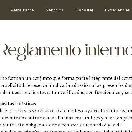
Restaurante
Servicios
Bienestar
Experiencias
Reglamento intern
erno forman un conjunto que forma parte integrante del cont
La solicitud de reserva implica la adhesión a las presentes di
n de nuestros clientes están verificadas, son funcionales y s
uestos turísticos
echazar reservas y/o el acceso a clientes cuya vestimenta sea
pefacientes o contrario a las buenas costumbres y al orden púb
miento está obligada a dar a conocer su identidad y la de
 pueden en ningún caso negarse a rellenar una ficha policial 